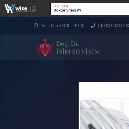
Seçili Tema
Doktor Sitesi V1